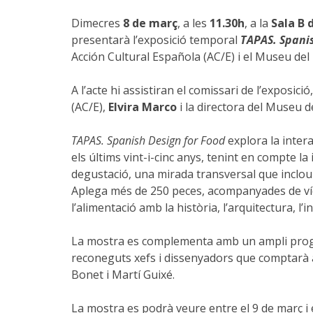
Dimecres
8 de març
, a les
11.30h
, a la
Sala B 
presentarà l’exposició temporal
TAPAS. Spanis
Acción Cultural Española (AC/E) i el Museu del
A l’acte hi assistiran el comissari de l’exposició
(AC/E),
Elvira Marco
i la directora del Museu d
TAPAS. Spanish Design for Food
explora la intera
els últims vint-i-cinc anys, tenint en compte la
degustació, una mirada transversal que inclou 
Aplega més de 250 peces, acompanyades de víde
l’alimentació amb la història, l’arquitectura, l’in
La mostra es complementa amb un ampli program
reconeguts xefs i dissenyadors que comptarà a
Bonet i Martí Guixé.
La mostra es podrà veure entre el 9 de març i e