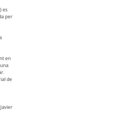
) es
da per
a
ent en
r una
r.
ial de
Javier