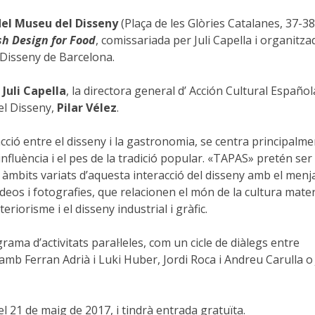
del Museu del Disseny
(Plaça de les Glòries Catalanes, 37-38
h Design for Food
, comissariada per Juli Capella i organitza
 Disseny de Barcelona.
,
Juli Capella
, la directora general d’ Acción Cultural Español
el Disseny,
Pilar Vélez
.
cció entre el disseny i la gastronomia, se centra principalm
 influència i el pes de la tradició popular. «TAPAS» pretén se
àmbits variats d’aquesta interacció del disseny amb el menja
os i fotografies, que relacionen el món de la cultura mater
teriorisme i el disseny industrial i gràfic.
a d’activitats paral·leles, com un cicle de diàlegs entre
mb Ferran Adrià i Luki Huber, Jordi Roca i Andreu Carulla o 
l 21 de maig de 2017, i tindrà entrada gratuïta.