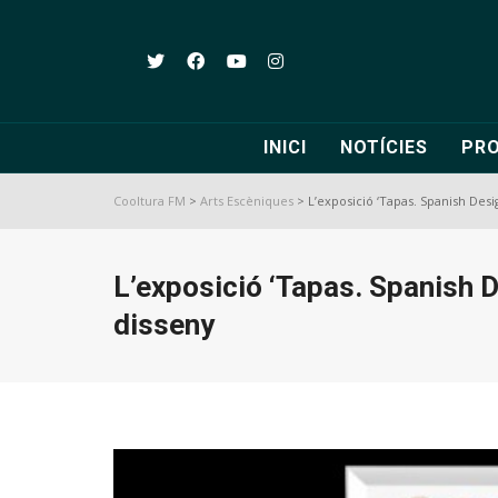
INICI
NOTÍCIES
PR
Cooltura FM
>
Arts Escèniques
>
L’exposició ‘Tapas. Spanish Desi
L’exposició ‘Tapas. Spanish D
disseny