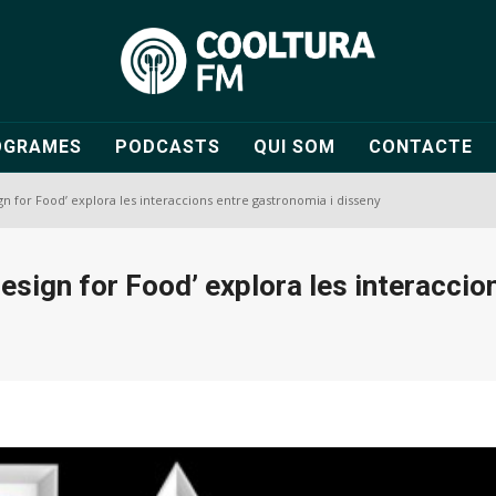
OGRAMES
PODCASTS
QUI SOM
CONTACTE
gn for Food’ explora les interaccions entre gastronomia i disseny
esign for Food’ explora les interaccio