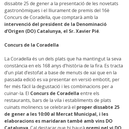
dissabte 25 de gener a la presentació de les novetats
gastronòmiques i el lliurament de premis del 16è
Concurs de Coradella, que comptarà amb la
intervenció del president de la Denominació
d’Origen (DO) Catalunya, el Sr. Xavier Pié
.
Concurs de la Coradella
La Coradella és un dels plats que ha mantingut la seva
constància en els 168 anys d’història de la fira. Es tracta
d’un plat d’estofat a base de menuts de xai que en la
passada edició es va presentar en versió embotit, per
fer més fàcil la degustació i les combinacions per a
cuinar-la. El
Concurs de Coradella
entre els
restaurants, bars de la vila i establiments de plats
cuinats molinencs se celebrarà el
proper dissabte 25
de gener a les 10:00 al Mercat Municipal, i les
elaboracions es maridaran també amb vins DO
Catalunya
. Cal destacar que hi haurà
premi pel vi DO