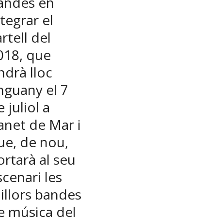
andes en
ntegrar el
rtell del
018, que
ndrà lloc
nguany el 7
 juliol a
anet de Mar i
ue, de nou,
ortarà al seu
scenari les
illors bandes
e música del