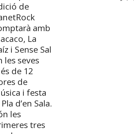
dició de
anetRock
omptarà amb
acaco, La
aíz i Sense Sal
n les seves
és de 12
ores de
úsica i festa
 Pla d’en Sala.
ón les
rimeres tres