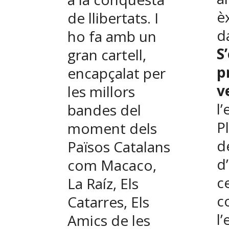
è
de llibertats. I
d
ho fa amb un
S
gran cartell,
p
encapçalat per
v
les millors
l
bandes del
P
moment dels
d
Països Catalans
d
com Macaco,
c
La Raíz, Els
c
Catarres, Els
l
Amics de les