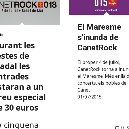
El Maresme
s’inunda de
te
urant les
CanetRock
estes de
El proper 4 de juliol,
adal les
CanetRock torna a inun
ntrades
el Maresme. Més enllà d
concerts, els pobles de
staran a un
Canet i…
reu especial
01/07/2015
e 30 euros
a cinquena
0