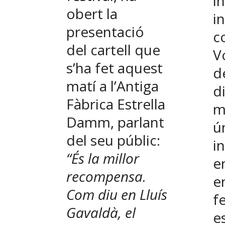
i
obert la
i
presentació
c
del cartell que
V
s’ha fet aquest
d
matí a l’Antiga
d
Fàbrica Estrella
m
Damm, parlant
ú
del seu públic:
i
“És la millor
e
recompensa.
e
Com diu en Lluís
fe
Gavaldà, el
e