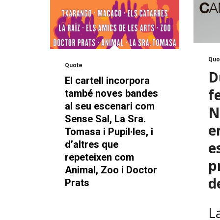
Quo
Quote
D
El cartell incorpora
f
també noves bandes
al seu escenari com
N
Sense Sal, La Sra.
e
Tomasa i Pupil·les, i
e
d’altres que
repeteixen com
p
Animal, Zoo i Doctor
d
Prats
L