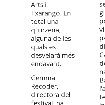
s
Arts i
g
Txarango. En
p
total una
v
quinzena,
p
alguna de les
d
quals es
C
desvelarà més
d
endavant.
n
Gemma
B
Recoder,
l
directora del
t
festival, ha