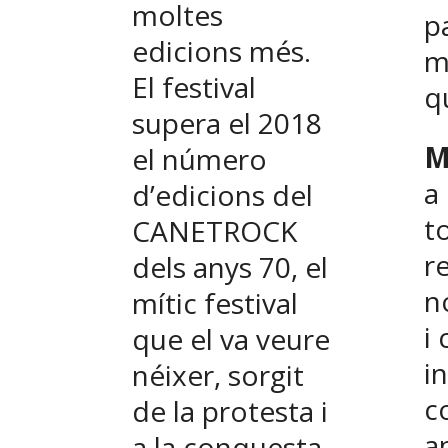
moltes
p
edicions més.
m
El festival
qu
supera el 2018
M
el número
a
d’edicions del
t
CANETROCK
r
dels anys 70, el
n
mític festival
i
que el va veure
i
néixer, sorgit
c
de la protesta i
a
a la conquesta