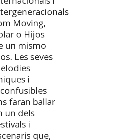
nternacionals i
ntergeneracionals
om Moving,
olar o Hijos
e un mismo
ios. Les seves
elodies
niques i
nconfusibles
ns faran ballar
n un dels
stivals i
scenaris que,