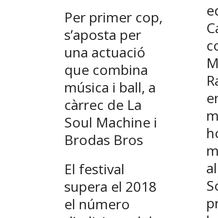
e
Per primer cop,
C
s’aposta per
c
una actuació
M
que combina
R
música i ball, a
e
càrrec de La
m
Soul Machine i
h
Brodas Bros
m
al
El festival
S
supera el 2018
p
el número