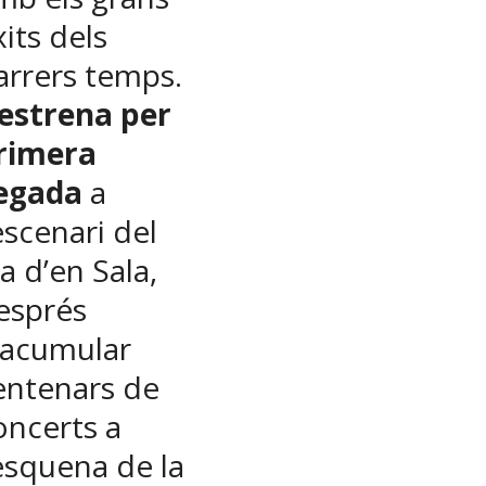
xits dels
arrers temps.
’estrena per
rimera
egada
a
’escenari del
la d’en Sala,
esprés
’acumular
entenars de
oncerts a
’esquena de la