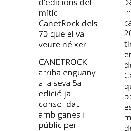
b
d’edicions del
i
mític
ca
CanetRock dels
2
70 que el va
ti
veure néixer
e
CANETROCK
de
arriba enguany
C
a la seva 5a
q
edició ja
p
consolidat i
e
amb ganes i
m
públic per
d