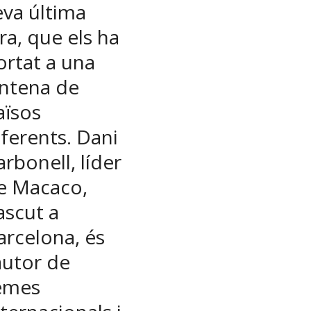
eva última
ira, que els ha
ortat a una
intena de
aïsos
iferents. Dani
arbonell, líder
e Macaco,
ascut a
arcelona, és
’autor de
emes