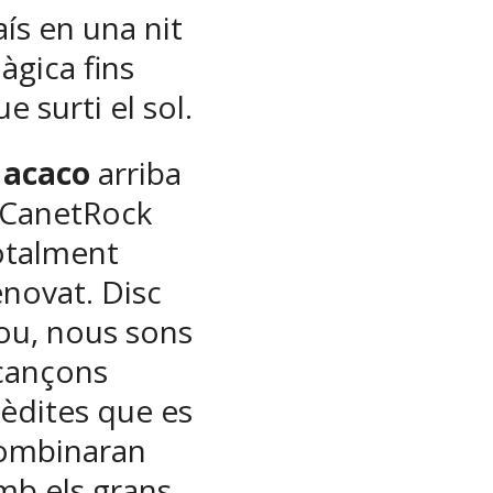
aís en una nit
àgica fins
e surti el sol.
acaco
arriba
 CanetRock
otalment
enovat. Disc
ou, nous sons
 cançons
nèdites que es
ombinaran
mb els grans