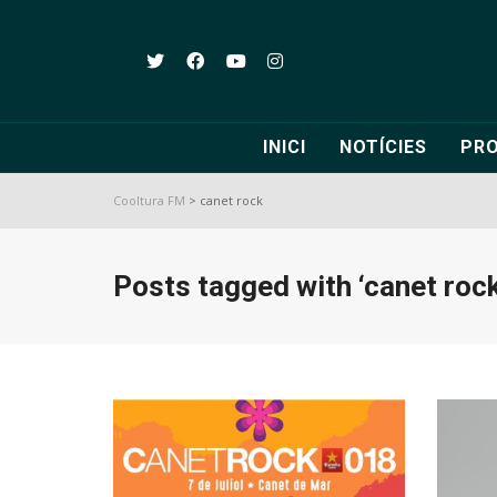
INICI
NOTÍCIES
PR
Cooltura FM
>
canet rock
Posts tagged with ‘canet rock