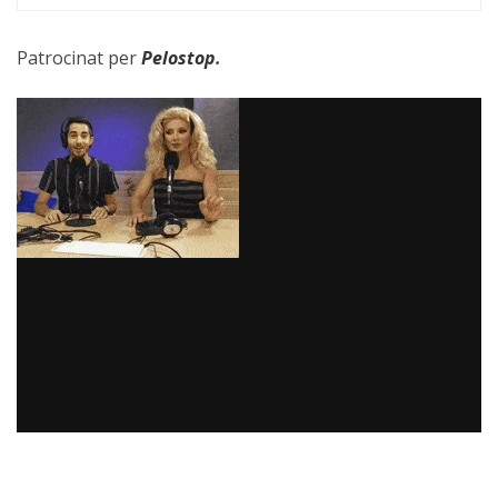
Patrocinat per
Pelostop
.