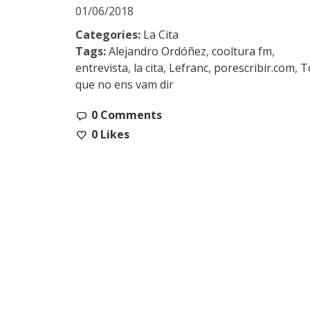
01/06/2018
Categories:
La Cita
Tags:
Alejandro Ordóñez
,
cooltura fm
,
entrevista
,
la cita
,
Lefranc
,
porescribir.com
,
T
que no ens vam dir
0 Comments
0
Likes