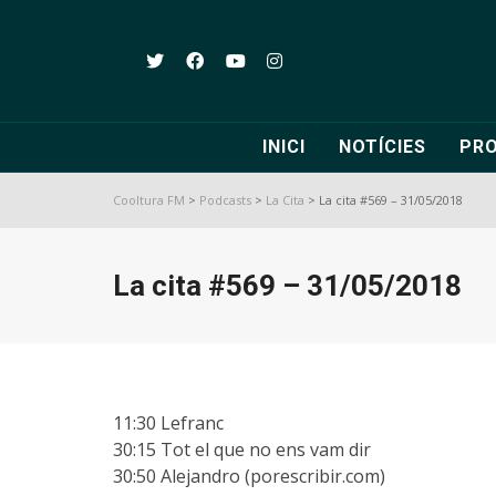
INICI
NOTÍCIES
PR
Cooltura FM
>
Podcasts
>
La Cita
>
La cita #569 – 31/05/2018
La cita #569 – 31/05/2018
11:30 Lefranc
30:15 Tot el que no ens vam dir
30:50 Alejandro (porescribir.com)