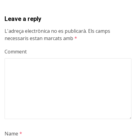
Leave a reply
L'adreça electrònica no es publicarà.
Els camps
necessaris estan marcats amb
*
Comment
Name
*