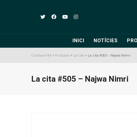
INICI
NOTÍCIES
PR
Cooltura FM
>
Podcasts
>
La Cita
>
La cita #505 – Najwa Nimri
La cita #505 – Najwa Nimri