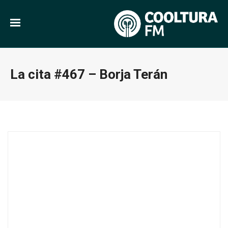
La cita #467 – Borja Terán