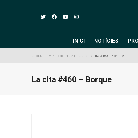
INICI
NOTÍCIES
PR
Cooltura FM
>
Podcasts
>
La Cita
>
La cita #460 – Borque
La cita #460 – Borque