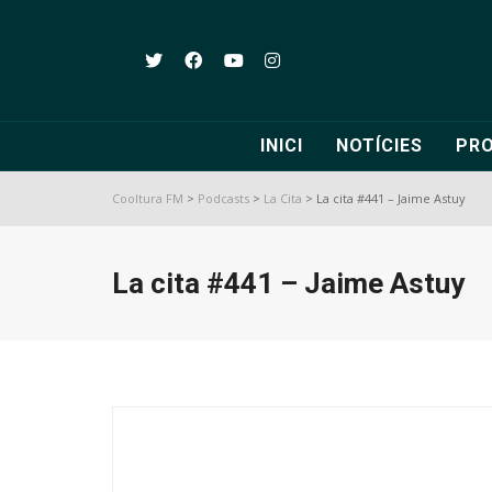
INICI
NOTÍCIES
PR
Cooltura FM
>
Podcasts
>
La Cita
>
La cita #441 – Jaime Astuy
La cita #441 – Jaime Astuy