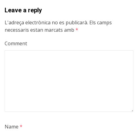
Leave a reply
L'adreça electrònica no es publicarà.
Els camps
necessaris estan marcats amb
*
Comment
Name
*