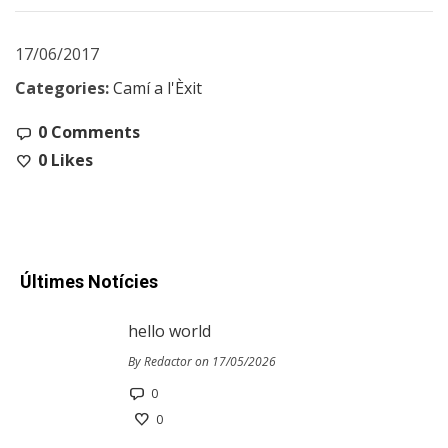
17/06/2017
Categories:
Camí a l'Èxit
0 Comments
0
Likes
Últimes Notícies
hello world
By Redactor on 17/05/2026
0
0