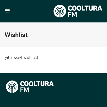
Wishlist
[yith_wcwl_wishlist]