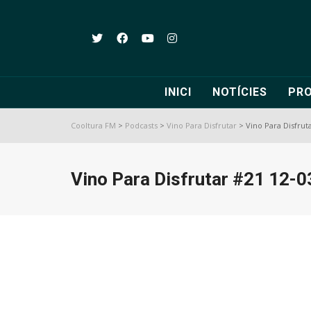
INICI
NOTÍCIES
PR
Cooltura FM
>
Podcasts
>
Vino Para Disfrutar
>
Vino Para Disfrut
Vino Para Disfrutar #21 12-0