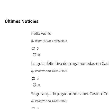
Últimes Notícies
hello world
By Redactor on 17/05/2026
0
0
La guía definitiva de tragamonedas en Cas
By Redactor on 18/03/2026
0
0
Segurança do jogador no Ivibet Casino: Co
By Redactor on 18/03/2026
0