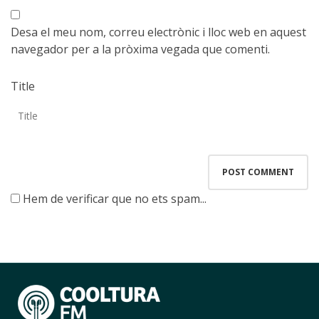
Desa el meu nom, correu electrònic i lloc web en aquest
navegador per a la pròxima vegada que comenti.
Title
Hem de verificar que no ets spam...