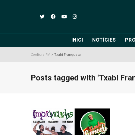
INICI
NOTÍCIES
PR
Cooltura FM
>
Txabi Franquesa
Posts tagged with ‘Txabi Fra