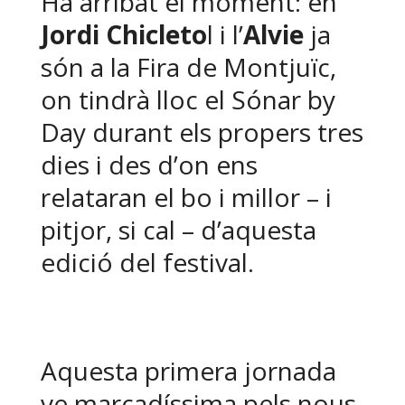
Ha arribat el moment: en
Jordi Chicleto
l i l’
Alvie
ja
són a la Fira de Montjuïc,
on tindrà lloc el Sónar by
Day durant els propers tres
dies i des d’on ens
relataran el bo i millor – i
pitjor, si cal – d’aquesta
edició del festival.
Aquesta primera jornada
ve marcadíssima pels nous