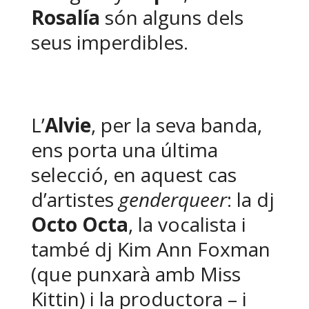
Rosalía
són alguns dels
seus imperdibles.
L’
Alvie
, per la seva banda,
ens porta una última
selecció, en aquest cas
d’artistes
genderqueer
: la dj
Octo Octa
, la vocalista i
també dj Kim Ann Foxman
(que punxarà amb Miss
Kittin) i la productora – i