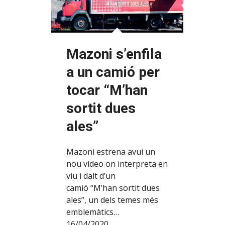
Mazoni s’enfila
a un camió per
tocar “M’han
sortit dues
ales”
Mazoni estrena avui un
nou vídeo on interpreta en
viu i dalt d’un
camió “M’han sortit dues
ales”, un dels temes més
emblemàtics…
16/04/2020