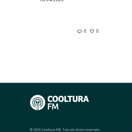
0
0
© 2026 Cooltura FM. Tots els drets reservats.