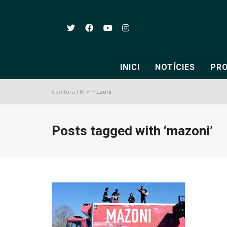
INICI
NOTÍCIES
PR
Cooltura FM
>
mazoni
Posts tagged with ‘mazoni’