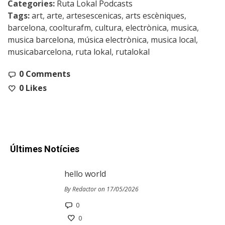
Categories:
Ruta Lokal Podcasts
Tags:
art
,
arte
,
artesescenicas
,
arts escèniques
,
barcelona
,
coolturafm
,
cultura
,
electrònica
,
musica
,
musica barcelona
,
música electrònica
,
musica local
,
musicabarcelona
,
ruta lokal
,
rutalokal
0 Comments
0
Likes
Últimes Notícies
hello world
By Redactor on 17/05/2026
0
0