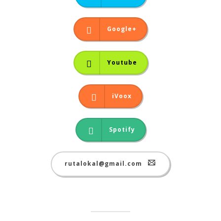
Google+
Youtube
iVoox
Spotify
rutalokal@gmail.com