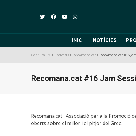
INICI
NOTÍCIES
PR
Cooltura FM
>
Podcasts
>
Recomana.cat
>
Recomana.cat #16 Jam 
Recomana.cat #16 Jam Sessio
Recomana.cat , Associació per a la Promoció de
oberts sobre el millor i el pitjor del Grec.