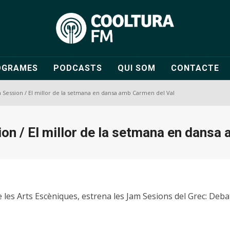
OGRAMES
PODCASTS
QUI SOM
CONTACTE
Session / El millor de la setmana en dansa amb Carmen del Val
n / El millor de la setmana en dansa 
 les Arts Escèniques, estrena les Jam Sesions del Grec: Deba