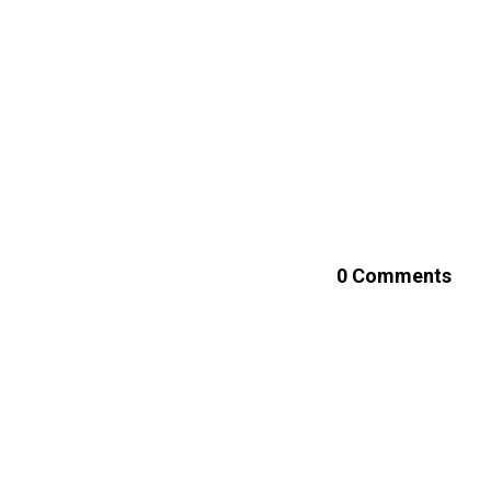
0 Comments
Leave a reply
L'adreça electrònic
Comment