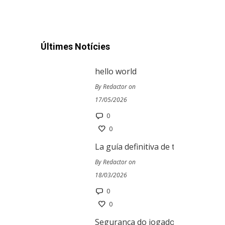
Últimes Notícies
hello world
By Redactor on
17/05/2026
0
0
La guía definitiva de tragamoneda
By Redactor on
18/03/2026
0
0
Segurança do jogador no Ivibet Ca