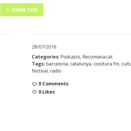
SHARE THIS
28/07/2016
Categories:
Podcasts
,
Recomana.cat
Tags:
barcelona
,
catalunya
,
cooltura fm
,
cult
festival
,
radio
0 Comments
0
Likes