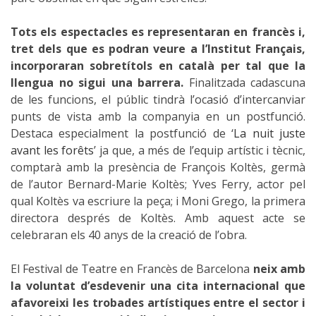
Tots els espectacles es representaran en francès i,
tret dels que es podran veure a l’Institut Français,
incorporaran sobretítols en català per tal que la
llengua no sigui una barrera.
Finalitzada cadascuna
de les funcions, el públic tindrà l’ocasió d’intercanviar
punts de vista amb la companyia en un postfunció.
Destaca especialment la postfunció de ‘
La nuit juste
avant les forêts
’ ja que, a més de l’equip artístic i tècnic,
comptarà amb la presència de François Koltès, germà
de l’autor Bernard-Marie Koltès; Yves Ferry, actor pel
qual Koltès va escriure la peça; i Moni Grego, la primera
directora després de Koltès. Amb aquest acte se
celebraran els 40 anys de la creació de l’obra.
El Festival de Teatre en Francès de Barcelona
neix amb
la voluntat d’esdevenir una cita internacional que
afavoreixi les trobades artístiques entre el sector i