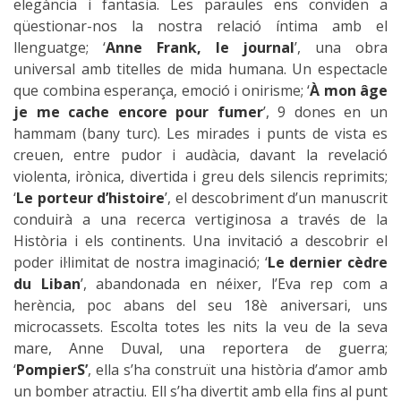
elegància i fantasia. Les paraules ens conviden a
qüestionar-nos la nostra relació íntima amb el
llenguatge; ‘
Anne Frank, le journal
’, una obra
universal amb titelles de mida humana. Un espectacle
que combina esperança, emoció i onirisme; ‘
À mon âge
je me cache encore pour fumer
’, 9 dones en un
hammam (bany turc). Les mirades i punts de vista es
creuen, entre pudor i audàcia, davant la revelació
violenta, irònica, divertida i greu dels silencis reprimits;
‘
Le porteur d’histoire
’, el descobriment d’un manuscrit
conduirà a una recerca vertiginosa a través de la
Història i els continents. Una invitació a descobrir el
poder il·limitat de nostra imaginació; ‘
Le dernier cèdre
du Liban
’, abandonada en néixer, l’Eva rep com a
herència, poc abans del seu 18è aniversari, uns
microcassets. Escolta totes les nits la veu de la seva
mare, Anne Duval, una reportera de guerra;
‘
PompierS
’
, ella s’ha construït una història d’amor amb
un bomber atractiu. Ell s’ha divertit amb ella fins al punt