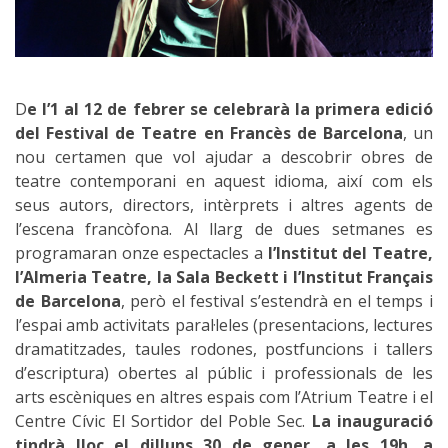
D
e l’1 al 12 de febrer se celebrarà la primera edició
del Festival de Teatre en Francès de Barcelona
, un
nou certamen que vol ajudar a descobrir obres de
teatre contemporani en aquest idioma, així com els
seus autors, directors, intèrprets i altres agents de
l’escena francòfona. Al llarg de dues setmanes es
programaran onze espectacles a
l’Institut del Teatre,
l’Almeria Teatre, la Sala Beckett i l’Institut Français
de Barcelona
, però el festival s’estendrà en el temps i
l’espai amb activitats paral·leles (presentacions, lectures
dramatitzades, taules rodones, postfuncions i tallers
d’escriptura) obertes al públic i professionals de les
arts escèniques en altres espais com l’Atrium Teatre i el
Centre Cívic El Sortidor del Poble Sec.
La inauguració
tindrà lloc el dilluns 30 de gener, a les 19h, a