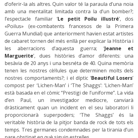
d’oferir-la als altres. Quin valor té la paraula d’una noia
amb una mentalitat limitada contra la d’un bomber?;
l’espectacle familiar ‘
Le petit Poilu illustré
’, dos
«Poilus» (ex-combatents francesos de la Primera
Guerra Mundial) que anteriorment havien estat artistes
de cabaret tornen del més enllà per explicar la Història i
les aberracions d’aquesta guerra; ‘
Jeanne et
Marguerite
’, dues històries d’amor diferents: una
besàvia de 20 anys i una besnéta de 40. Quina memòria
tenen les nostres cèl·lules que determinen molts dels
nostres comportaments?; i el díptic ‘
Beautiful Losers
’
compost per ‘Lichen-Man’ i ‘The Shaggs’: ‘Lichen-Man’
està basada en el còmic “Prestigi de l’uniforme”. La vida
d’en Paul, un investigador mediocre, canviarà
dràsticament quan un incident en el seu laboratori li
proporcionarà superpoders; ‘The Shaggs’ és la
veritable història de la pitjor banda de rock de tots els
temps. Tres germanes condemnades per la tirania d’un
pare obstinat en què siguin estrelles.