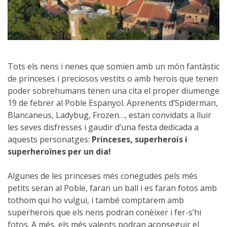
Tots els nens i nenes que somien amb un món fantàstic
de princeses i preciosos vestits o amb herois que tenen
poder sobrehumans tenen una cita el proper diumenge
19 de febrer al Poble Espanyol. Aprenents d’Spiderman,
Blancaneus, Ladybug, Frozen…, estan convidats a lluir
les seves disfresses i gaudir d’una festa dedicada a
aquests personatges:
Princeses, superherois i
superheroïnes per un dia!
Algunes de les princeses més conegudes pels més
petits seran al Poble, faran un ball i es faran fotos amb
tothom qui ho vulgui, i també comptarem amb
superherois que els nens podran conèixer i fer-s’hi
fotos. A més, els més valents podran aconseguir el