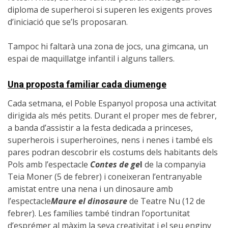
diploma de superheroi si superen les exigents proves
d’iniciació que se’ls proposaran.
Tampoc hi faltarà una zona de jocs, una gimcana, un
espai de maquillatge infantil i alguns tallers.
Una proposta familiar cada diumenge
Cada setmana, el Poble Espanyol proposa una activitat
dirigida als més petits. Durant el proper mes de febrer,
a banda d’assistir a la festa dedicada a princeses,
superherois i superheroïnes, nens i nenes i també els
pares podran descobrir els costums dels habitants dels
Pols amb l’espectacle
Contes de ge
l
de la companyia
Teia Moner (5 de febrer) i coneixeran l’entranyable
amistat entre una nena i un dinosaure amb
l’espectacle
Maure el dinosaure
de Teatre Nu (12 de
febrer). Les famílies també tindran l’oportunitat
d’esprémer al màxim la seva creativitat i el seu enginy