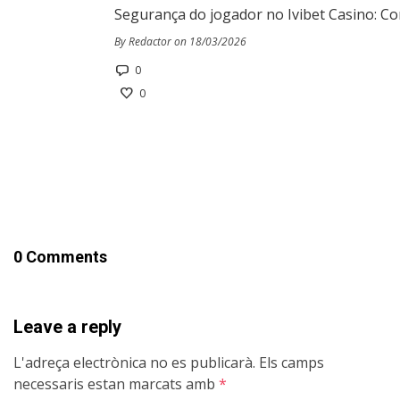
Segurança do jogador no Ivibet Casino: Co
By Redactor on 18/03/2026
0
0
0 Comments
Leave a reply
L'adreça electrònica no es publicarà.
Els camps
necessaris estan marcats amb
*