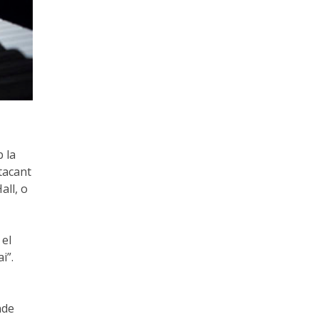
 la
stacant
all, o
 el
i”.
nde