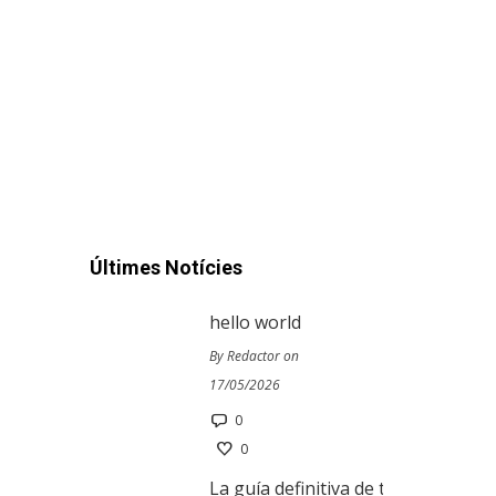
Últimes Notícies
hello world
By Redactor on
17/05/2026
0
0
La guía definitiva de tragamoneda