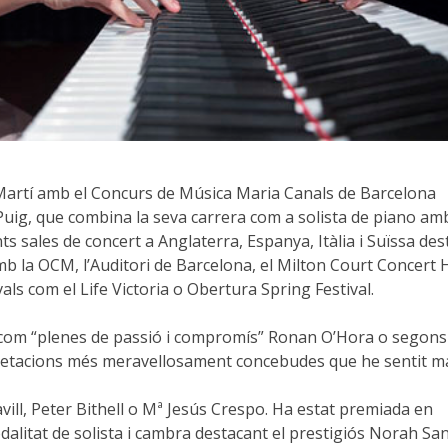
nt Martí amb el Concurs de Música Maria Canals de Barcelona
Puig, que combina la seva carrera com a solista de piano amb
nts sales de concert a Anglaterra, Espanya, Itàlia i Suïssa de
mb la OCM, l’Auditori de Barcelona, el Milton Court Concert H
als com el Life Victoria o Obertura Spring Festival.
s com “plenes de passió i compromís” Ronan O’Hora o segons
retacions més meravellosament concebudes que he sentit ma
ill, Peter Bithell o Mª Jesús Crespo. Ha estat premiada en
litat de solista i cambra destacant el prestigiós Norah Sa