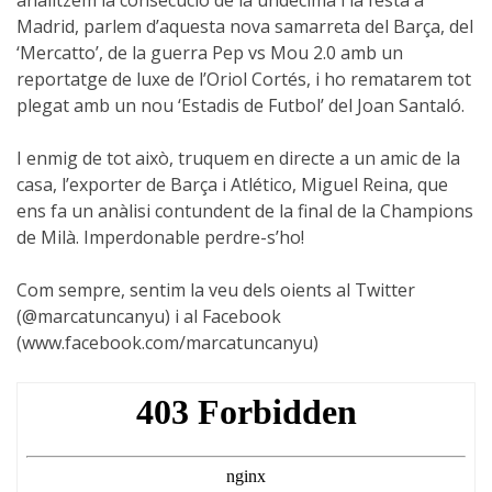
analitzem la consecució de la undécima i la festa a
Madrid, parlem d’aquesta nova samarreta del Barça, del
‘Mercatto’, de la guerra Pep vs Mou 2.0 amb un
reportatge de luxe de l’Oriol Cortés, i ho rematarem tot
plegat amb un nou ‘Estadis de Futbol’ del Joan Santaló.
I enmig de tot això, truquem en directe a un amic de la
casa, l’exporter de Barça i Atlético, Miguel Reina, que
ens fa un anàlisi contundent de la final de la Champions
de Milà. Imperdonable perdre-s’ho!
Com sempre, sentim la veu dels oients al Twitter
(@marcatuncanyu) i al Facebook
(www.facebook.com/marcatuncanyu)