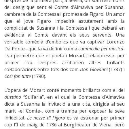
després de la primera part, a Sevilla, on som testimonis
del desig que sent el Comte d’Almaviva per Susanna,
cambrera de la Comtessa i promesa de Figaro. Un amor
que el jove Figaro impedirà astutament amb la
complicitat de Susanna i la Comtessa i que deixarà en
evidència al Comte davant els seus servents. Una
veritable comèdia d’embolics que va captivar Lorenzo
Da Ponte –que la va definir com a
commedia per musica-
i va permetre que el poeta i Mozart col·laboressin per
primer cop. Després arribarien altres brillants
col·laboracions entre tots dos com
Don Giovanni
(1787) i
Così fan tutte
(1790).
L’òpera de Mozart conté moments brillants com el del
duettino
“Sull’aria”, en el qual la Comtessa d’Almaviva
dicta a Susanna la invitació a una cita, dirigida al seu
marit -el Comte-, com a trampa per exposar la seva
infidelitat.
Le nozze di Figaro
es va estrenar per primer
cop l’1 de maig de 1786 al Burgtheater de Viena, però