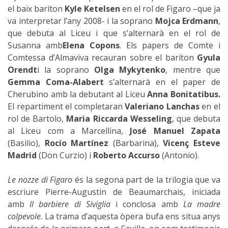
el baix baríton
Kyle Ketelsen
en el rol de Figaro –que ja
va interpretar l’any 2008- i la soprano
Mojca Erdmann
,
que debuta al Liceu i que s’alternarà en el rol de
Susanna amb
Elena Copons
. Els papers de Comte i
Comtessa d’Almaviva recauran sobre el baríton
Gyula
Orendt
i la soprano
Olga Mykytenko
, mentre que
Gemma Coma-Alabert
s’alternarà en el paper de
Cherubino amb la debutant al Liceu
Anna Bonitatibus.
El repartiment el completaran
Valeriano Lanchas
en el
rol de Bartolo,
Maria Riccarda Wesseling
, que debuta
al Liceu com a Marcellina,
José Manuel Zapata
(Basilio),
Rocío Martínez
(Barbarina),
Vicenç Esteve
Madrid
(Don Curzio) i
Roberto Accurso
(Antonio).
Le nozze di Figaro
és la segona part de la trilogia que va
escriure Pierre-Augustin de Beaumarchais, iniciada
amb
Il barbiere di Siviglia
i conclosa amb
La madre
colpevole
. La trama d’aquesta òpera bufa ens situa anys