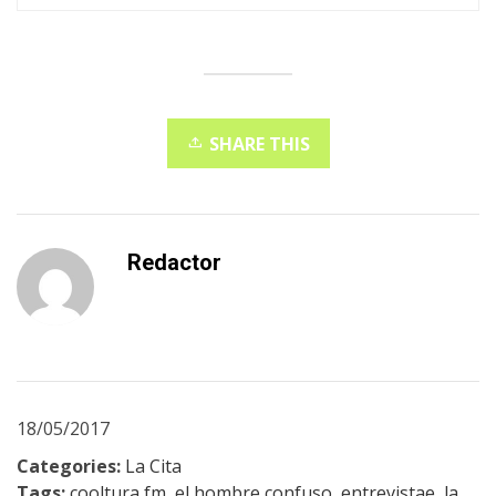
SHARE THIS
Redactor
18/05/2017
Categories:
La Cita
Tags:
cooltura fm
,
el hombre confuso
,
entrevistae
,
la