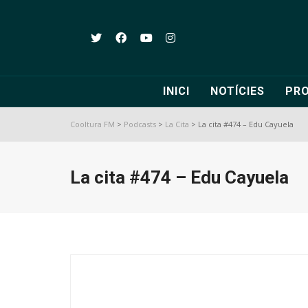
INICI
NOTÍCIES
PR
Cooltura FM
>
Podcasts
>
La Cita
>
La cita #474 – Edu Cayuela
La cita #474 – Edu Cayuela