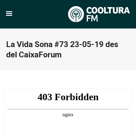
La Vida Sona #73 23-05-19 des
del CaixaForum