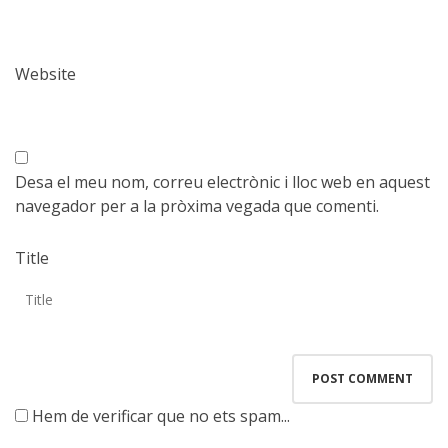
Website
Desa el meu nom, correu electrònic i lloc web en aquest
navegador per a la pròxima vegada que comenti.
Title
Hem de verificar que no ets spam...