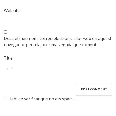
Website
Desa el meu nom, correu electrònic i lloc web en aquest
navegador per a la pròxima vegada que comenti.
Title
Hem de verificar que no ets spam...