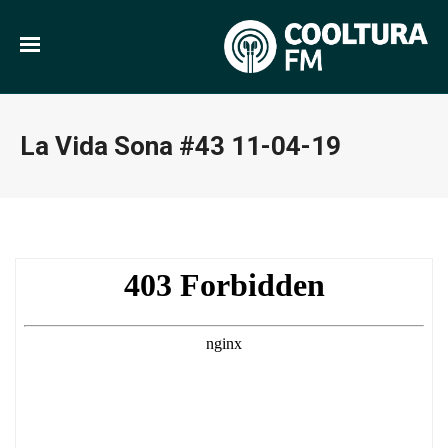
La Vida Sona #43 11-04-19