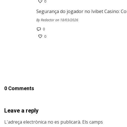
0
Segurança do jogador no Ivibet Casino: Co
By Redactor on 18/03/2026
0
0
0 Comments
Leave a reply
L'adreça electrònica no es publicarà.
Els camps