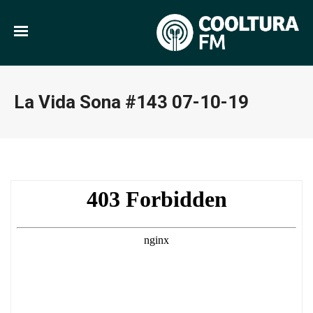
La Vida Sona #143 07-10-19