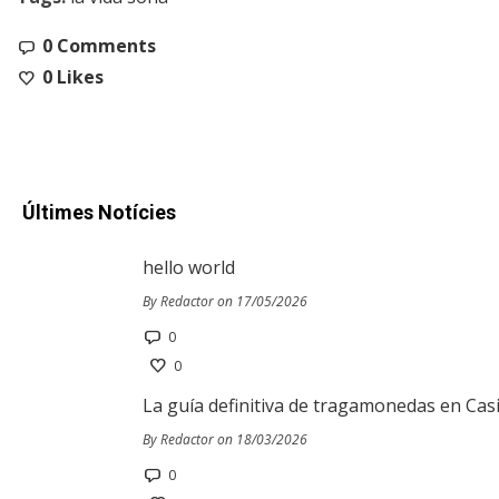
0 Comments
0
Likes
Últimes Notícies
hello world
By Redactor on 17/05/2026
0
0
La guía definitiva de tragamonedas en Cas
By Redactor on 18/03/2026
0