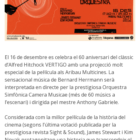
El 16 de desembre es celebra el 60 aniversari del clàssic
d’Alfred Hitchock VERTIGO amb una projecció molt
especial de la pel·lícula als Aribau Multicines. La
sensacional música de Bernard Herrmann serà
interpretada en directe per la prestigiosa Orquestra
Simfònica Camera Musicae (més de 60 músics a
l’escenari) i dirigida pel mestre Anthony Gabriele.
Considerada com la millor pel·lícula de la història del
cinema (segons l’última votació publicada per la
prestigiosa revista Sight & Sound), James Stewart i Kim
Novak protagonitzen una historia que transcendeix el