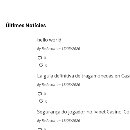
Últimes Notícies
hello world
By Redactor on 17/05/2026
0
0
La guía definitiva de tragamonedas en Cas
By Redactor on 18/03/2026
0
0
Segurança do jogador no Ivibet Casino: Co
By Redactor on 18/03/2026
0