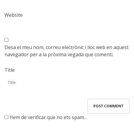
Website
Desa el meu nom, correu electrònic i lloc web en aquest
navegador per a la pròxima vegada que comenti.
Title
Hem de verificar que no ets spam...