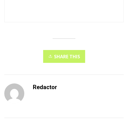
SHARE THIS
Redactor