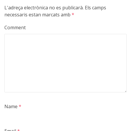
L'adreça electrònica no es publicarà.
Els camps
necessaris estan marcats amb
*
Comment
Name
*