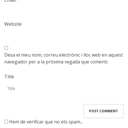
Email
*
Website
Desa el meu nom, correu electrònic i lloc web en aquest
navegador per a la pròxima vegada que comenti.
Title
Hem de verificar que no ets spam...