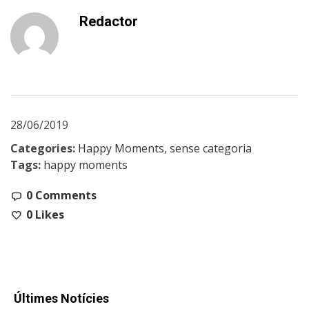
Redactor
28/06/2019
Categories:
Happy Moments
,
sense categoria
Tags:
happy moments
0 Comments
0
Likes
Últimes Notícies