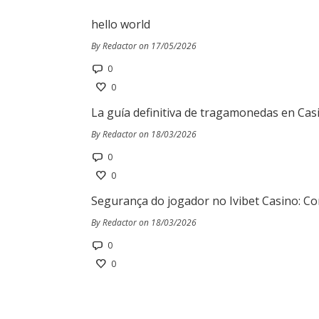
hello world
By Redactor on 17/05/2026
0
0
La guía definitiva de tragamonedas en Cas
By Redactor on 18/03/2026
0
0
Segurança do jogador no Ivibet Casino: Co
By Redactor on 18/03/2026
0
0