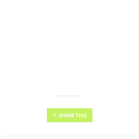
SHARE THIS