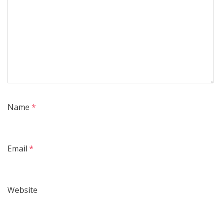
Name
*
Email
*
Website