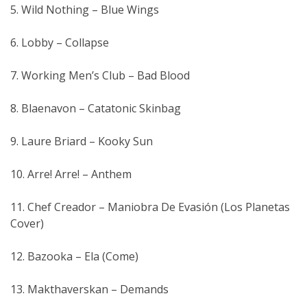
5. Wild Nothing – Blue Wings
6. Lobby – Collapse
7. Working Men’s Club – Bad Blood
8. Blaenavon – Catatonic Skinbag
9. Laure Briard – Kooky Sun
10. Arre! Arre! – Anthem
11. Chef Creador – Maniobra De Evasión (Los Planetas
Cover)
12. Bazooka – Ela (Come)
13. Makthaverskan – Demands