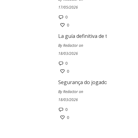
17/05/2026
0
0
La guía definitiva de tragamoneda
By Redactor on
18/03/2026
0
0
Segurança do jogador no Ivibet Ca
By Redactor on
18/03/2026
0
0