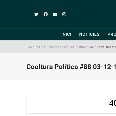
INICI
NOTÍCIES
PR
Cooltura FM
>
Podcasts
>
Cooltura Política
>
Cooltura Política #8
Cooltura Política #88 03-12-