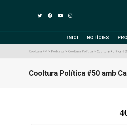
INICI
NOTÍCIES
PR
Cooltura FM
>
Podcasts
>
Cooltura Política
>
Cooltura Política #5
Cooltura Política #50 amb Car