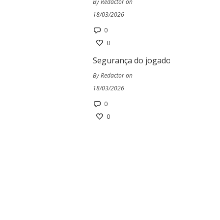
By Redactor on
18/03/2026
0
0
Segurança do jogador no Ivibet Ca
By Redactor on
18/03/2026
0
0