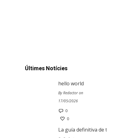
Últimes Notícies
hello world
By Redactor on
17/05/2026
0
0
La guía definitiva de tragamoneda