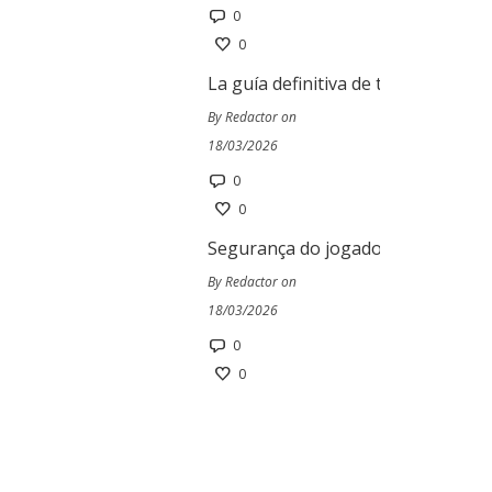
0
0
La guía definitiva de tragamoneda
By Redactor on
18/03/2026
0
0
Segurança do jogador no Ivibet Ca
By Redactor on
18/03/2026
0
0