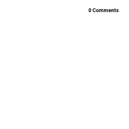
0 Comments
Leave a reply
L'adreça electrònic
Comment