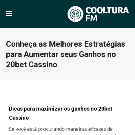
Conheça as Melhores Estratégias
para Aumentar seus Ganhos no
20bet Cassino
Dicas para maximizar os ganhos no 20bet
Cassino
Se você está procurando maneiras eficazes de