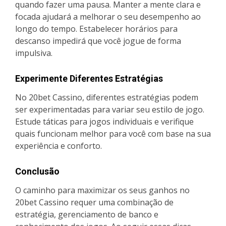
quando fazer uma pausa. Manter a mente clara e
focada ajudará a melhorar o seu desempenho ao
longo do tempo. Estabelecer horários para
descanso impedirá que você jogue de forma
impulsiva.
Experimente Diferentes Estratégias
No 20bet Cassino, diferentes estratégias podem
ser experimentadas para variar seu estilo de jogo.
Estude táticas para jogos individuais e verifique
quais funcionam melhor para você com base na sua
experiência e conforto.
Conclusão
O caminho para maximizar os seus ganhos no
20bet Cassino requer uma combinação de
estratégia, gerenciamento de banco e