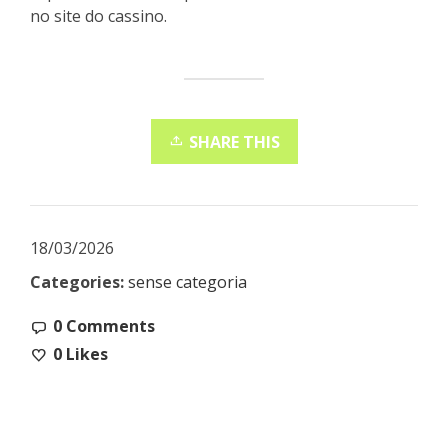
no site do cassino.
SHARE THIS
18/03/2026
Categories:
sense categoria
0 Comments
0
Likes