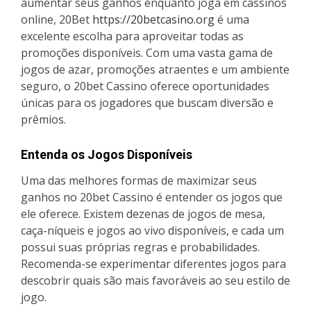
aumentar seus ganhos enquanto joga em cassinos
online, 20Bet
https://20betcasino.org
é uma
excelente escolha para aproveitar todas as
promoções disponíveis. Com uma vasta gama de
jogos de azar, promoções atraentes e um ambiente
seguro, o 20bet Cassino oferece oportunidades
únicas para os jogadores que buscam diversão e
prêmios.
Entenda os Jogos Disponíveis
Uma das melhores formas de maximizar seus
ganhos no 20bet Cassino é entender os jogos que
ele oferece. Existem dezenas de jogos de mesa,
caça-níqueis e jogos ao vivo disponíveis, e cada um
possui suas próprias regras e probabilidades.
Recomenda-se experimentar diferentes jogos para
descobrir quais são mais favoráveis ao seu estilo de
jogo.