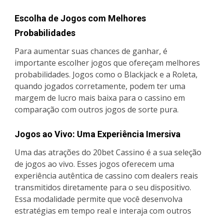
Escolha de Jogos com Melhores
Probabilidades
Para aumentar suas chances de ganhar, é
importante escolher jogos que ofereçam melhores
probabilidades. Jogos como o Blackjack e a Roleta,
quando jogados corretamente, podem ter uma
margem de lucro mais baixa para o cassino em
comparação com outros jogos de sorte pura.
Jogos ao Vivo: Uma Experiência Imersiva
Uma das atrações do 20bet Cassino é a sua seleção
de jogos ao vivo. Esses jogos oferecem uma
experiência autêntica de cassino com dealers reais
transmitidos diretamente para o seu dispositivo.
Essa modalidade permite que você desenvolva
estratégias em tempo real e interaja com outros