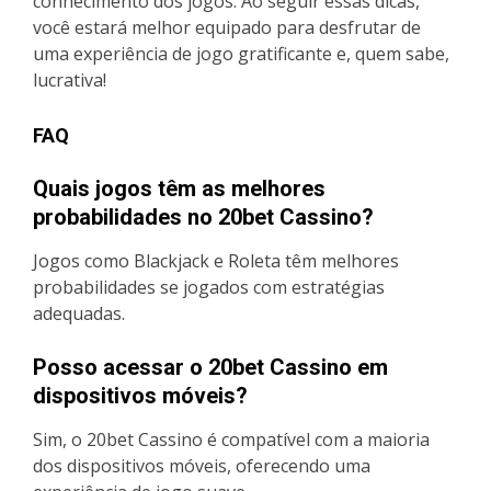
conhecimento dos jogos. Ao seguir essas dicas,
você estará melhor equipado para desfrutar de
uma experiência de jogo gratificante e, quem sabe,
lucrativa!
FAQ
Quais jogos têm as melhores
probabilidades no 20bet Cassino?
Jogos como Blackjack e Roleta têm melhores
probabilidades se jogados com estratégias
adequadas.
Posso acessar o 20bet Cassino em
dispositivos móveis?
Sim, o 20bet Cassino é compatível com a maioria
dos dispositivos móveis, oferecendo uma