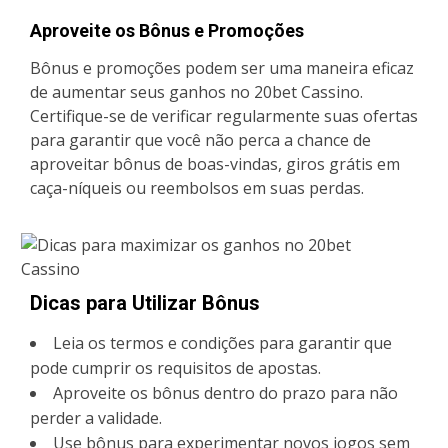
Aproveite os Bônus e Promoções
Bônus e promoções podem ser uma maneira eficaz
de aumentar seus ganhos no 20bet Cassino.
Certifique-se de verificar regularmente suas ofertas
para garantir que você não perca a chance de
aproveitar bônus de boas-vindas, giros grátis em
caça-níqueis ou reembolsos em suas perdas.
Dicas para Utilizar Bônus
Leia os termos e condições para garantir que
pode cumprir os requisitos de apostas.
Aproveite os bônus dentro do prazo para não
perder a validade.
Use bônus para experimentar novos jogos sem