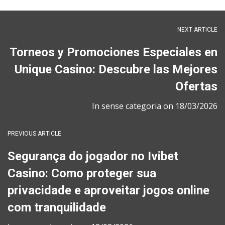
NEXT ARTICLE
Torneos y Promociones Especiales en
Unique Casino: Descubre las Mejores
Ofertas
In
sense categoria
on
18/03/2026
PREVIOUS ARTICLE
Segurança do jogador no Ivibet
Casino: Como proteger sua
privacidade e aproveitar jogos online
com tranquilidade