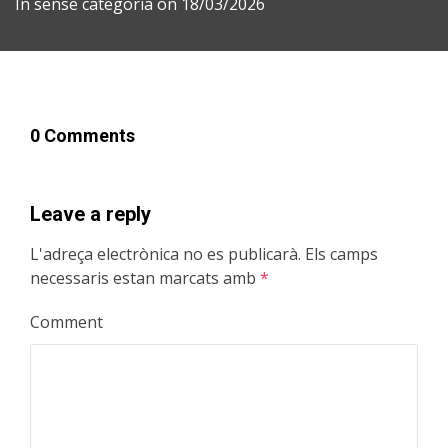
In
sense categoria
on
18/03/2026
0 Comments
Leave a reply
L'adreça electrònica no es publicarà.
Els camps
necessaris estan marcats amb
*
Comment