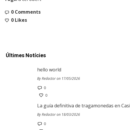
0 Comments
0
Likes
Últimes Notícies
hello world
By Redactor on 17/05/2026
0
0
La guía definitiva de tragamonedas en Cas
By Redactor on 18/03/2026
0